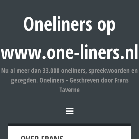
Oneliners op
www.one-liners.nl
Nu al meer dan 33.000 oneliners, spreekwoorden en
gezegden. Oneliners - Geschreven door Frans
Taverne
OVER FRANS.