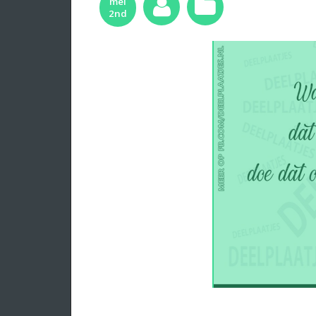
mei
2nd