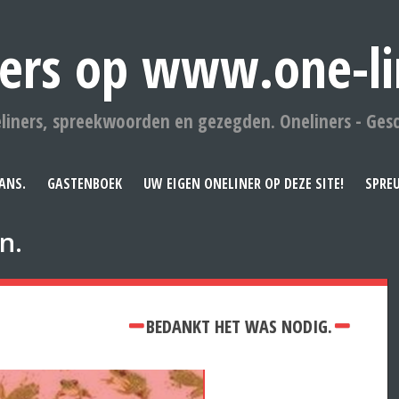
ers op www.one-li
liners, spreekwoorden en gezegden. Oneliners - Ges
ANS.
GASTENBOEK
UW EIGEN ONELINER OP DEZE SITE!
SPRE
n.
BEDANKT HET WAS NODIG.