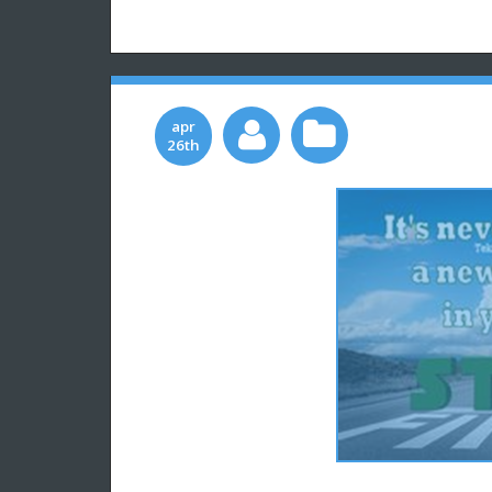
apr
26th