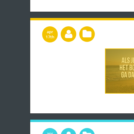
apr
17th
apr