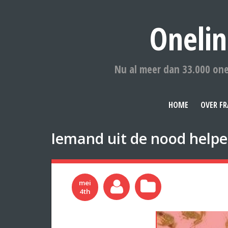
Onelin
Nu al meer dan 33.000 one
HOME
OVER FR
Iemand uit de nood helpe
mei
4th