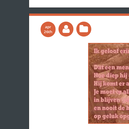
apr
26th