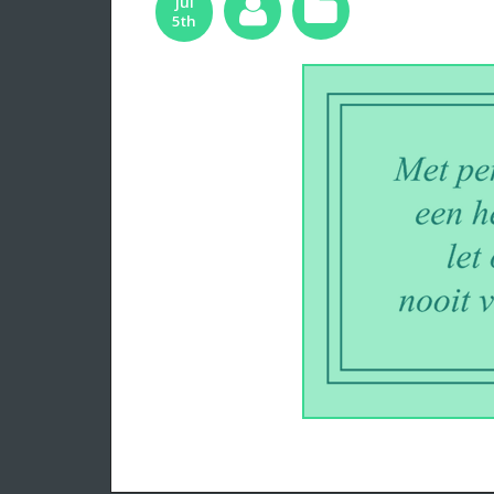
jul
5th