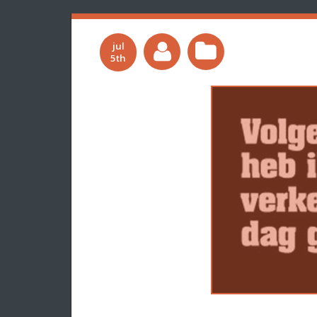
jul
5th