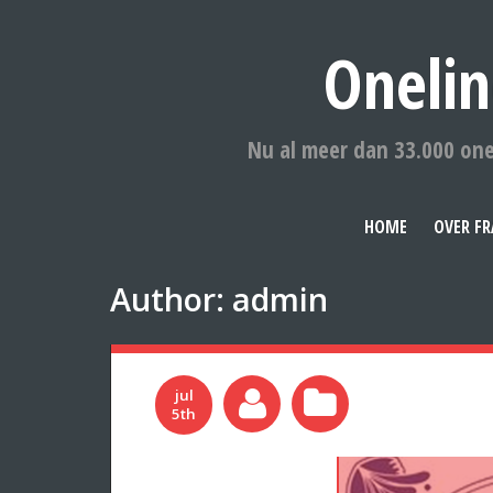
Onelin
Nu al meer dan 33.000 one
HOME
OVER FR
Author:
admin
jul
5th