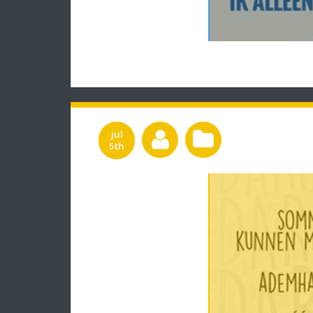
jul
5th