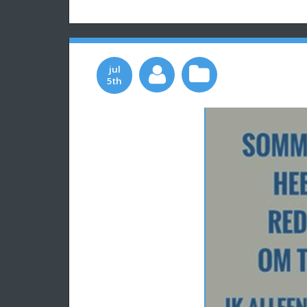
jul
5th