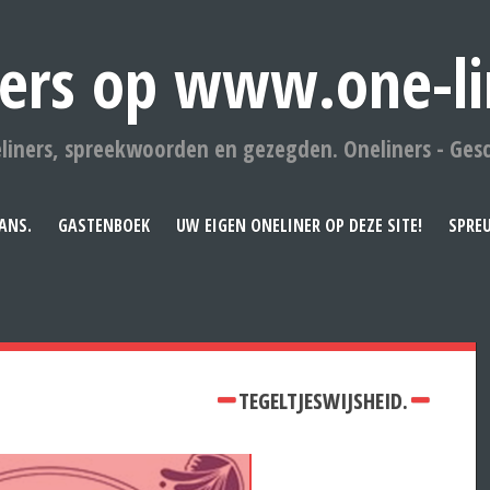
ers op www.one-li
liners, spreekwoorden en gezegden. Oneliners - Ges
ANS.
GASTENBOEK
UW EIGEN ONELINER OP DEZE SITE!
SPRE
TEGELTJESWIJSHEID.