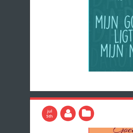
jul
5th