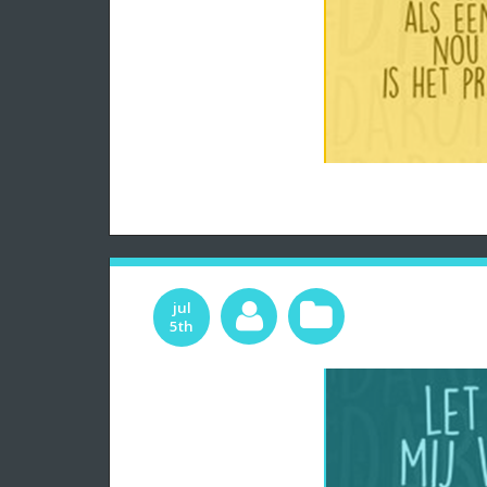
jul
5th