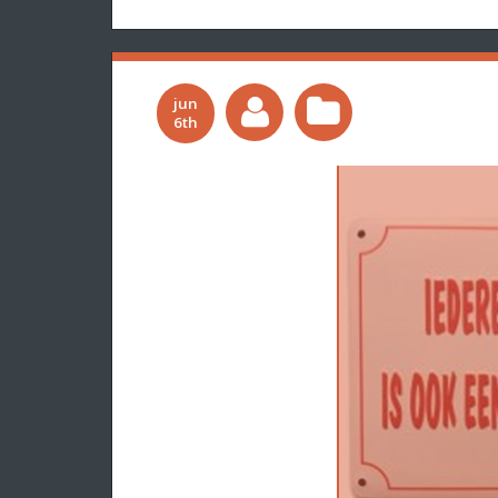
jun
6th