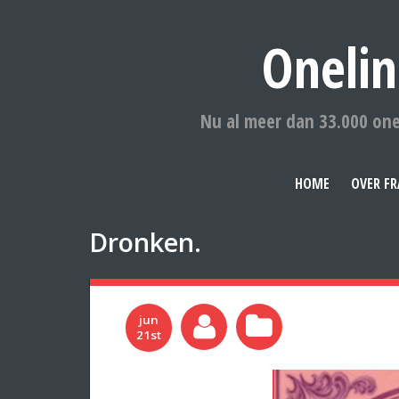
Onelin
Nu al meer dan 33.000 one
HOME
OVER FR
Dronken.
jun
21st