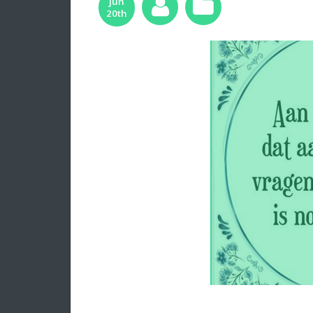
jun
20th