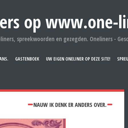
ers op www.one-li
liners, spreekwoorden en gezegden. Oneliners - Ges
ANS.
GASTENBOEK
UW EIGEN ONELINER OP DEZE SITE!
SPRE
NAUW IK DENK ER ANDERS OVER.