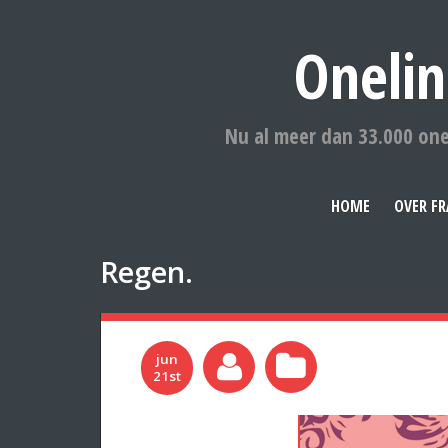
Onelin
Nu al meer dan 33.000 one
HOME
OVER FR
Regen.
jun
21st