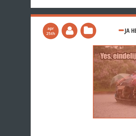
apr
JA H
25th