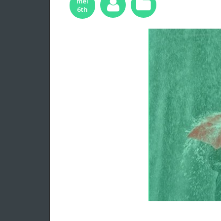
mei
6th