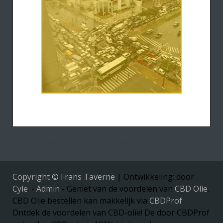
Toys shop, Lingerie, Vibrator of dildo kopen? Speeltjes
voor zowel dames als heren.
Copyright © Frans Taverne
|
Ontwikkeling: door
Cyle
. -
Admin
- Geniet van de voordelen van
CBD Olie
.
CBD Olie bestellen kan makkelijk via
CBDProf
.
Ontdek de voordelen van CBD-olie! De door CBDProf