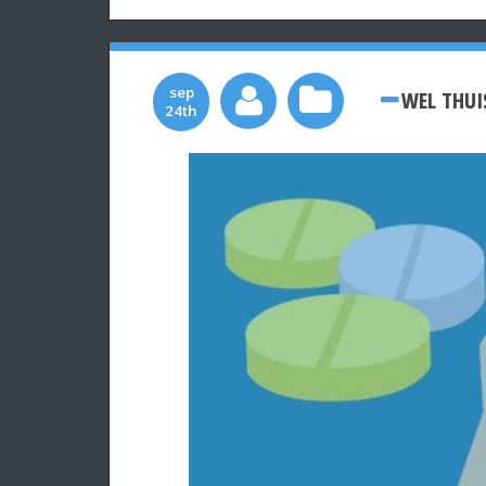
sep
WEL THUI
24th