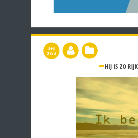
sep
23rd
HIJ IS ZO RIJ