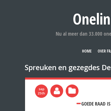
Onelin
Nu al meer dan 33.000 one
HOME
OVER FR
Spreuken en gezegdes De
sep
25th
GOEDE RAAD IS