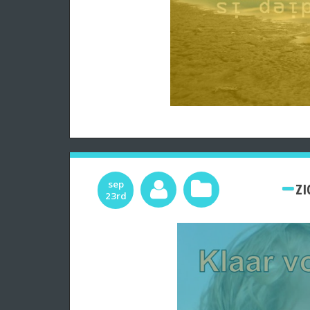
sep
ZI
23rd