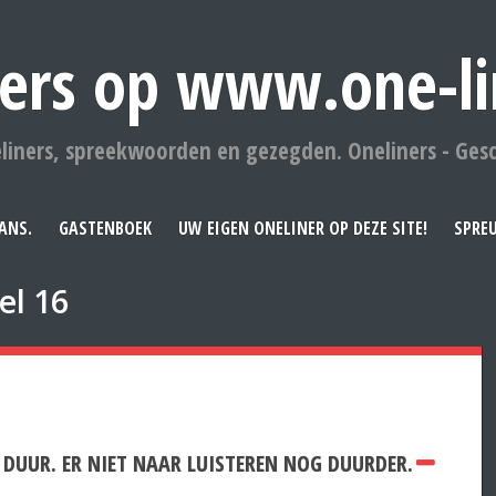
ers op www.one-li
liners, spreekwoorden en gezegden. Oneliners - Ges
ANS.
GASTENBOEK
UW EIGEN ONELINER OP DEZE SITE!
SPRE
el 16
 DUUR. ER NIET NAAR LUISTEREN NOG DUURDER.