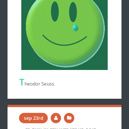
T
heodor Seuss.
sep 23rd