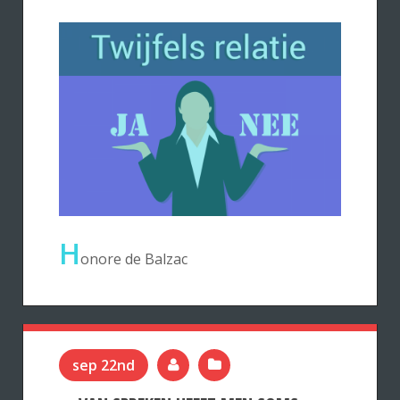
H
onore de Balzac
sep 22nd