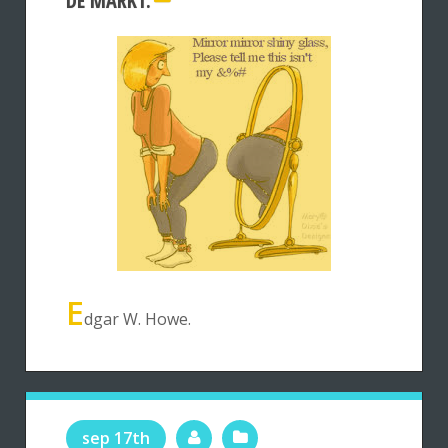
DE MARKT.
E
dgar W. Howe.
sep 17th