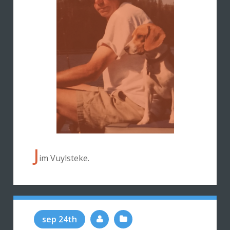
J
im Vuylsteke.
sep 24th