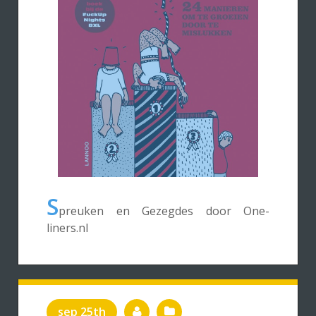
S
preuken en Gezegdes door One-
liners.nl
sep 25th