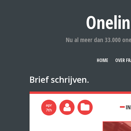
Onelin
Nu al meer dan 33.000 one
HOME
OVER FR
Brief schrijven.
apr
IN
7th