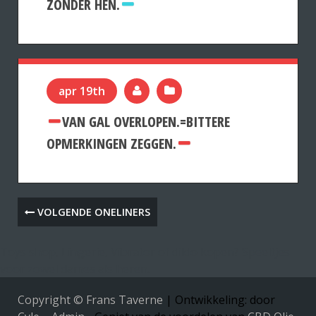
ZONDER HEN.
apr 19th
VAN GAL OVERLOPEN.=BITTERE
OPMERKINGEN ZEGGEN.
VOLGENDE ONELINERS
Toys shop, Lingerie, Vibrator of dildo kopen? Speeltjes
voor zowel dames als heren.
Copyright © Frans Taverne
|
Ontwikkeling: door