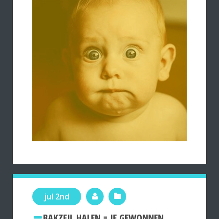
jul 2nd
BAKZEIL HALEN.= JE GEWONNEN