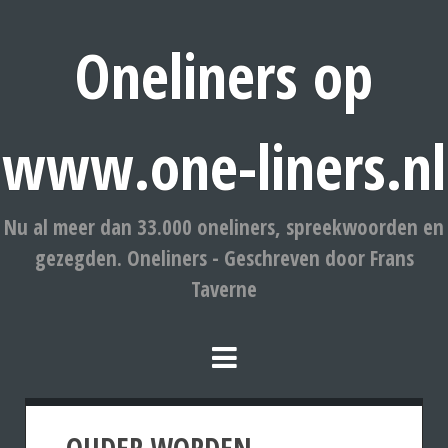
Oneliners op
www.one-liners.nl
Nu al meer dan 33.000 oneliners, spreekwoorden en
gezegden. Oneliners - Geschreven door Frans
Taverne
OUDER WORDEN.