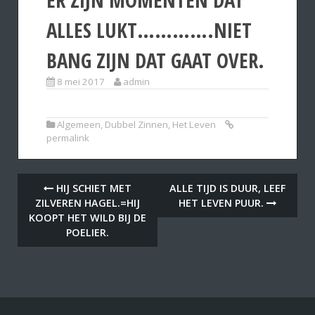
ALLES LUKT………….NIET
BANG ZIJN DAT GAAT OVER.
8 mei 2017
admin
Algemeen
,
Dubbel Zinnen
,
Het Leven
permalink
HIJ SCHIET MET
ALLE TIJD IS DUUR, LEEF
ZILVEREN HAGEL.=HIJ
HET LEVEN PUUR.
KOOPT HET WILD BIJ DE
POELIER.
Toys shop, Lingerie, Vibrator of dildo kopen? Speeltjes
voor zowel dames als heren.