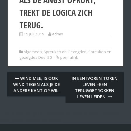
TREKT DE LOGICA ZICH
TERUG.
15 juli 2019
admin
Algemeen
,
Spreuken en Gezegden
,
Spreuken en
gezegdes Deel 20
permalink
WIND MEE, IS OOK
IN EEN IVOREN TOREN
WIND TEGEN ALS JE DE
LEVEN.=EEN
ANDERE KANT OP WIL.
TERUGGETROKKEN
LEVEN LEIDEN.
Toys shop, Lingerie, Vibrator of dildo kopen? Speeltjes
voor zowel dames als heren.