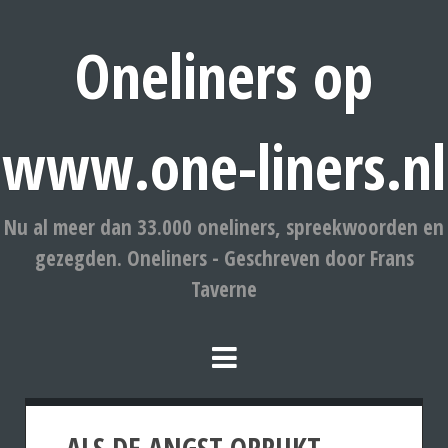
Oneliners op
www.one-liners.nl
Nu al meer dan 33.000 oneliners, spreekwoorden en
gezegden. Oneliners - Geschreven door Frans
Taverne
ALS DE ANGST OPRUKT,