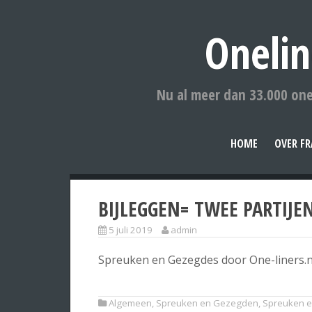
Onelin
Nu al meer dan 33.000 one
HOME
OVER FR
BIJLEGGEN= TWEE PARTIJEN
5 juli 2019
admin
Spreuken en Gezegdes door One-liners.n
Algemeen
,
Spreuken en Gezegden
,
Spreuken e