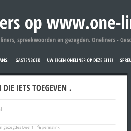
ers op www.one-li
liners, spreekwoorden en gezegden. Oneliners - Ges
ANS.
GASTENBOEK
UW EIGEN ONELINER OP DEZE SITE!
SPRE
 DIE IETS TOEGEVEN .
l
n gezegdes Deel 1
permalink