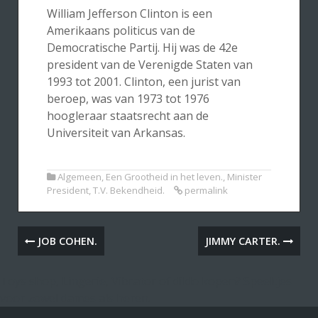
William Jefferson Clinton is een
Amerikaans politicus van de
Democratische Partij. Hij was de 42e
president van de Verenigde Staten van
1993 tot 2001. Clinton, een jurist van
beroep, was van 1973 tot 1976
hoogleraar staatsrecht aan de
Universiteit van Arkansas.
Algemeen
,
Een Grootheid in het leven.
,
Minister
President
,
T.V. Bekendheid.
permalink
JOB COHEN.
JIMMY CARTER.
Toys shop, Lingerie, Vibrator of dildo kopen? Speeltjes
voor zowel dames als heren.