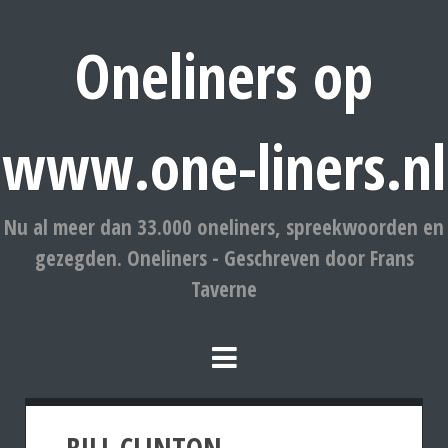
Oneliners op
www.one-liners.nl
Nu al meer dan 33.000 oneliners, spreekwoorden en
gezegden. Oneliners - Geschreven door Frans
Taverne
BILL CLINTON.