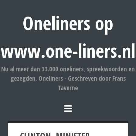
Oneliners op
www.one-liners.nl
Nu al meer dan 33.000 oneliners, spreekwoorden en
gezegden. Oneliners - Geschreven door Frans
Taverne
CLINTON. MINISTER