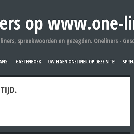
ers op www.one-li
liners, spreekwoorden en gezegden. Oneliners - Ges
ANS.
GASTENBOEK
UW EIGEN ONELINER OP DEZE SITE!
SPRE
TIJD.