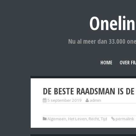
Onelin
Nu al meer dan 33.000 one
HOME
OVER FR
DE BESTE RAADSMAN IS DE 
5 september 2019
admin
Algemeen
,
Het Leven
,
Recht
,
Tijd
permalink