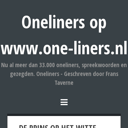
Oneliners op
www.one-liners.nl
Nu al meer dan 33.000 oneliners, spreekwoorden en
gezegden. Oneliners - Geschreven door Frans
Taverne
DE PRINS OP HET WITTE