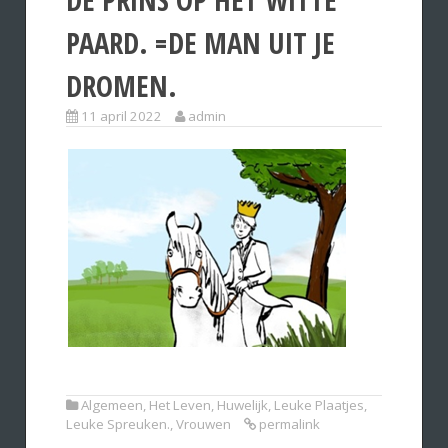
PAARD. =DE MAN UIT JE
DROMEN.
11 april 2022
admin
Algemeen
,
Het Leven
,
Huwelijk
,
Leuke Plaatjes
,
Leuke Spreuken.
,
Vrouwen
permalink