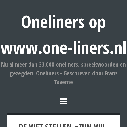
Oneliners op
www.one-liners.nl
Nu al meer dan 33.000 oneliners, spreekwoorden en
gezegden. Oneliners - Geschreven door Frans
Taverne
DE WET STELLEN.=ZIJN WIL