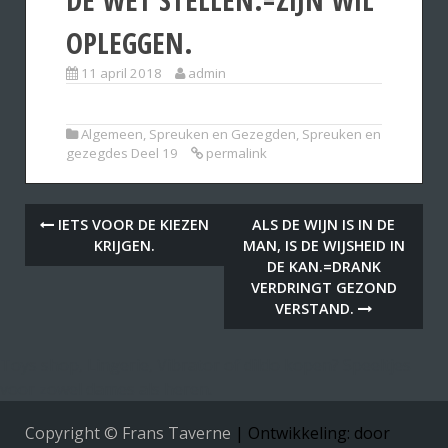
OPLEGGEN.
11 april 2018
admin
Algemeen
,
Spreuken en Gezegden
,
Spreuken en
gezegdes Deel 19
permalink
IETS VOOR DE KIEZEN
ALS DE WIJN IS IN DE
KRIJGEN.
MAN, IS DE WIJSHEID IN
DE KAN.=DRANK
VERDRINGT GEZOND
VERSTAND.
Toys shop, Lingerie, Vibrator of dildo kopen? Speeltjes
voor zowel dames als heren.
Copyright © Frans Taverne
|
Ontwikkeling: door