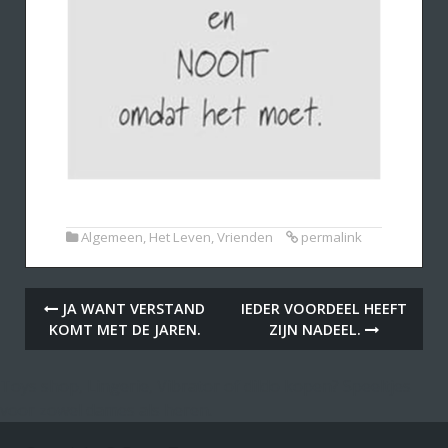
Algemeen
,
Het Leven
,
Vrienden
permalink
JA WANT VERSTAND
IEDER VOORDEEL HEEFT
KOMT MET DE JAREN.
ZIJN NADEEL.
Toys shop, Lingerie, Vibrator of dildo kopen? Speeltjes
voor zowel dames als heren.