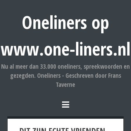
Oneliners op
www.one-liners.nl
Nu al meer dan 33.000 oneliners, spreekwoorden en
gezegden. Oneliners - Geschreven door Frans
Taverne
DIT ZIJN ECHTE VRIENDEN.