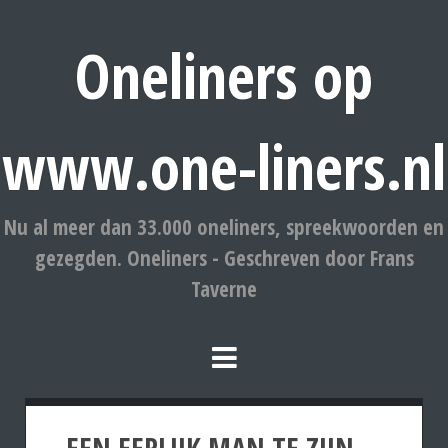
Oneliners op
www.one-liners.nl
Nu al meer dan 33.000 oneliners, spreekwoorden en
gezegden. Oneliners - Geschreven door Frans
Taverne
EEN EERLIJK MAN TE ZIJN