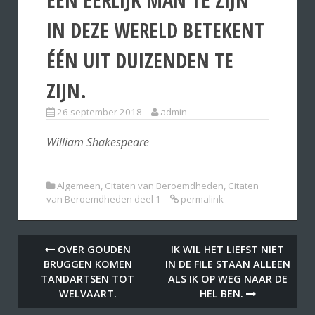
IN DEZE WERELD BETEKENT
ÉÉN UIT DUIZENDEN TE
ZIJN.
26 september 2018
admin
William Shakespeare
Algemeen
,
Citaten van Beroemdheden
,
Citaten
van Beroemdheden deel 1
permalink
OVER GOUDEN
IK WIL HET LIEFST NIET
BRUGGEN KOMEN
IN DE FILE STAAN ALLEEN
TANDARTSEN TOT
ALS IK OP WEG NAAR DE
WELVAART.
HEL BEN.