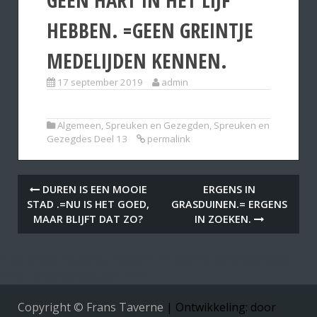
HEBBEN. =GEEN GREINTJE
MEDELIJDEN KENNEN.
17 september 2019
admin
Algemeen
,
Spreuken en Gezegden
,
Spreuken en
Gezegdes Deel 13
permalink
DUREN IS EEN MOOIE
ERGENS IN
STAD .=NU IS HET GOED,
GRASDUINEN.= ERGENS
MAAR BLIJFT DAT ZO?
IN ZOEKEN.
Toys shop, Lingerie, Vibrator of dildo kopen? Speeltjes
voor zowel dames als heren.
Copyright © Frans Taverne
|
Ontwikkeling: door