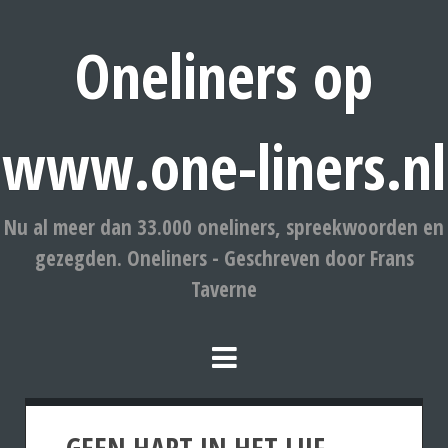
Oneliners op
www.one-liners.nl
Nu al meer dan 33.000 oneliners, spreekwoorden en
gezegden. Oneliners - Geschreven door Frans
Taverne
GEEN HART IN HET LIJF