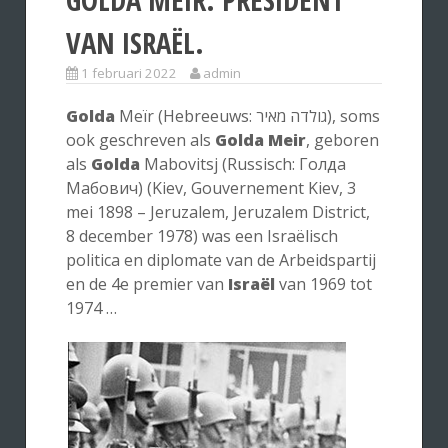
VAN ISRAËL.
1 februari 2022
admin
Golda
Meïr (Hebreeuws: גולדה מאיר), soms
ook geschreven als
Golda Meir
, geboren
als
Golda
Mabovitsj (Russisch: Голда
Мабович) (Kiev, Gouvernement Kiev, 3
mei 1898 – Jeruzalem, Jeruzalem District,
8 december 1978) was een Israëlisch
politica en diplomate van de Arbeidspartij
en de 4e premier van
Israël
van 1969 tot
1974 …