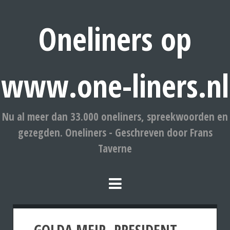
Oneliners op
www.one-liners.nl
Nu al meer dan 33.000 oneliners, spreekwoorden en
gezegden. Oneliners - Geschreven door Frans
Taverne
GOLDA MEIR. PRESIDENT