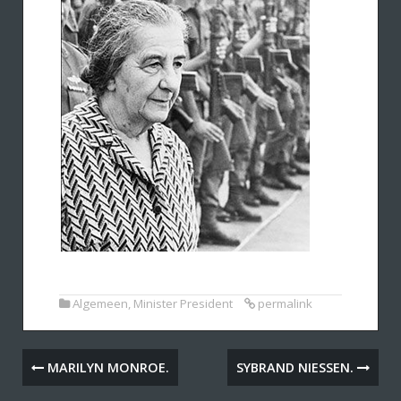
Algemeen
,
Minister President
permalink
MARILYN MONROE.
SYBRAND NIESSEN.