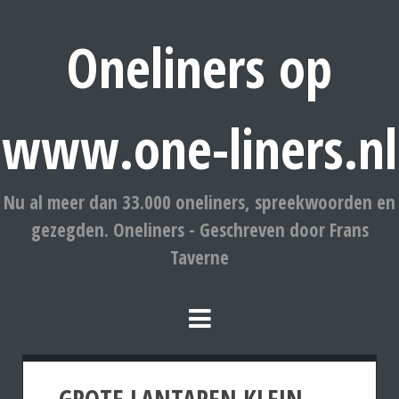
Oneliners op
www.one-liners.nl
Nu al meer dan 33.000 oneliners, spreekwoorden en
gezegden. Oneliners - Geschreven door Frans
Taverne
GROTE LANTAREN KLEIN