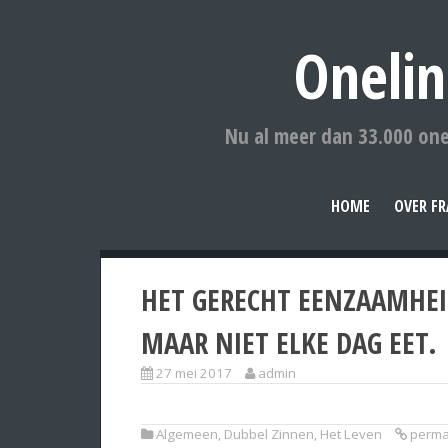
Onelin
Nu al meer dan 33.000 one
HOME
OVER FR
HET GERECHT EENZAAMHEID
MAAR NIET ELKE DAG EET.
27 mei 2017
admin
Algemeen
,
Dubbel Zinnen
,
Het Leven
perma