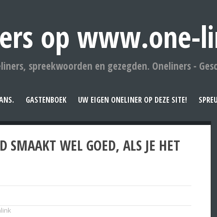
ers op www.one-li
liners, spreekwoorden en gezegden. Oneliners - Ges
ANS.
GASTENBOEK
UW EIGEN ONELINER OP DEZE SITE!
SPRE
 SMAAKT WEL GOED, ALS JE HET
link