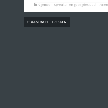
Algemeen
,
Spreuken en gezegdes Deel 1
,
Vrie
AANDACHT TREKKEN.