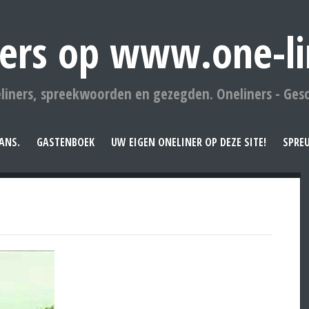
ers op www.one-li
liners, spreekwoorden en gezegden. Oneliners - Ges
ANS.
GASTENBOEK
UW EIGEN ONELINER OP DEZE SITE!
SPRE