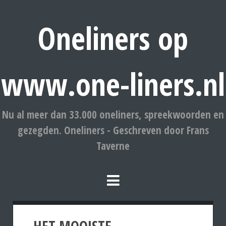
Oneliners op
www.one-liners.nl
Nu al meer dan 33.000 oneliners, spreekwoorden en
gezegden. Oneliners - Geschreven door Frans
Taverne
HET MOOISTE