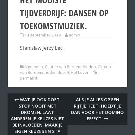
TIJDVERDRIJF: DANSEN OP
TOEKOMSTMUZIEK.
14 september 2019
admin
Stanislaw Jerzy Lec.
Algemeen
,
Citaten van Beroemdheden
,
Citaten
van Beroemdheden deel 9
,
Het Leven
permalink
WAT JE OOK DOET,
ALS JE ALLES OP EEN
STOP NOOIT MET
RIJTJE HEBT, HOEDT JE
DROMEN. LAAT
DAN VOOR HET DOMINO
ANDEREN JE KEUZES NIET
EFFECT.
BEÏNVLOEDEN. MAAK JE
EIGEN KEUZES EN STA