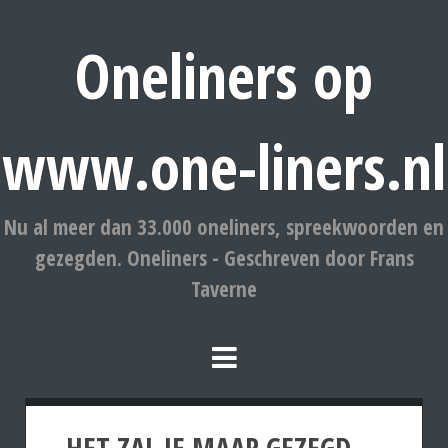
Oneliners op
www.one-liners.nl
Nu al meer dan 33.000 oneliners, spreekwoorden en
gezegden. Oneliners - Geschreven door Frans
Taverne
HET ZAL JE MAAR GEZEGD