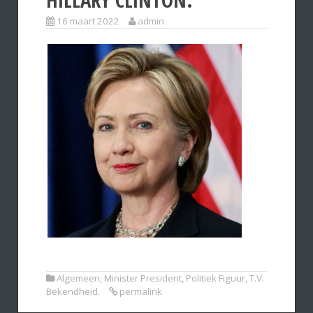
16 maart 2022
admin
Algemeen
,
Minister President
,
Politiek Figuur
,
T.V.
Bekendheid.
permalink