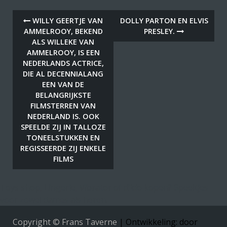
WILLY GEERTJE VAN
DOLLY PARTON EN ELVIS
AMMELROOY, BEKEND
PRESLEY.
ALS WILLEKE VAN
AMMELROOY, IS EEN
NEDERLANDS ACTRICE,
DIE AL DECENNIALANG
EEN VAN DE
BELANGRIJKSTE
FILMSTERREN VAN
NEDERLAND IS. OOK
SPEELDE ZIJ IN TALLOZE
TONEELSTUKKEN EN
REGISSEERDE ZIJ ENKELE
FILMS
Toys shop, Lingerie, Vibrator of dildo kopen? Speeltjes
voor zowel dames als heren.
Copyright © Frans Taverne
|
Ontwikkeling: door