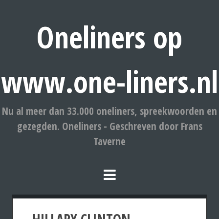
Oneliners op
www.one-liners.nl
Nu al meer dan 33.000 oneliners, spreekwoorden en
gezegden. Oneliners - Geschreven door Frans
Taverne
HILLARY CLINTON.