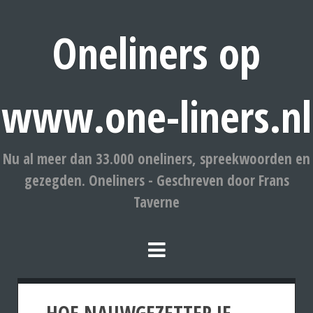
Oneliners op
www.one-liners.nl
Nu al meer dan 33.000 oneliners, spreekwoorden en
gezegden. Oneliners - Geschreven door Frans
Taverne
HOE NAUWGEZETTER JE