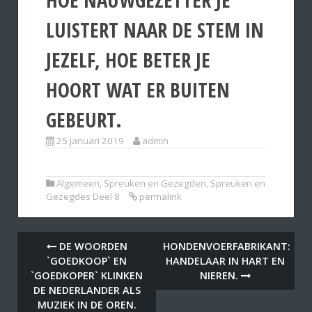
LUISTERT NAAR DE STEM IN
JEZELF, HOE BETER JE
HOORT WAT ER BUITEN
GEBEURT.
25 januari 2019
admin
Algemeen
,
Spreuken en Gezegden
,
Spreuken en
Gezegdes Deel 8
permalink
DE WOORDEN
HONDENVOERFABRIKANT:
`GOEDKOOP` EN
HANDELAAR IN HART EN
`GOEDKOPER` KLINKEN
NIEREN.
DE NEDERLANDER ALS
MUZIEK IN DE OREN.