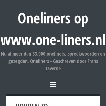
Oneliners op
www.one-liners.nl
Nu al meer dan 33.000 oneliners, spreekwoorden en
gezegden. Oneliners - Geschreven door Frans
Taverne
HOUDEN ZO.