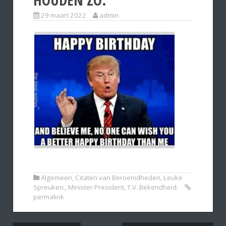
29 maart 2022
admin
Algemeen
,
Citaten van Beroemdheden
,
Leuke
Spreuken.
,
Minister President
,
T.V. Bekendheid.
permalink