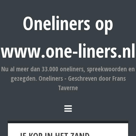
Oneliners op
www.one-liners.nl
Nu al meer dan 33.000 oneliners, spreekwoorden en
gezegden. Oneliners - Geschreven door Frans
Taverne
JE KOP IN HET ZAND