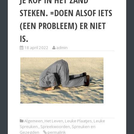
STEKEN. =DOEN ALSOF IETS
(EEN PROBLEEM) ER NIET
IS.
18 april 2022
admin
Algemeen
,
Het Leven
,
Leuke Plaatjes
,
Leuke
Spreuken.
,
Spreekwoorden
,
Spreuken en
Gezegden
permalink