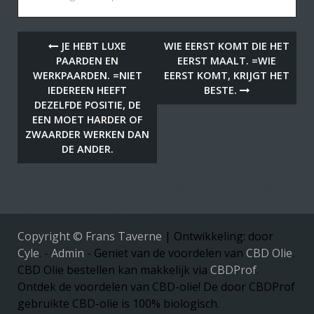
JE HEBT LUXE
WIE EERST KOMT DIE HET
PAARDEN EN
EERST MAALT. =WIE
WERKPAARDEN. =NIET
EERST KOMT, KRIJGT HET
IEDEREEN HEEFT
BESTE.
DEZELFDE POSITIE, DE
EEN MOET HARDER OF
ZWAARDER WERKEN DAN
DE ANDER.
Toys shop, Lingerie, Vibrator of dildo kopen? Speeltjes
voor zowel dames als heren.
Copyright © Frans Taverne
|
Ontwikkeling: door
Cyle
. -
Admin
- Geniet van de voordelen van
CBD Olie
.
CBD Olie bestellen kan makkelijk via
CBDProf
.
Ontdek de voordelen van CBD-olie! De door CBDProf
gebruikte CBD-olie is 100% biologisch.