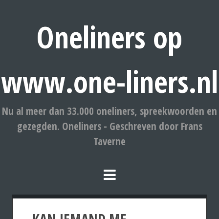
Oneliners op
www.one-liners.nl
Nu al meer dan 33.000 oneliners, spreekwoorden en
gezegden. Oneliners - Geschreven door Frans
Taverne
KAN IEMAND ME