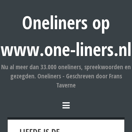
Oneliners op
www.one-liners.nl
Nu al meer dan 33.000 oneliners, spreekwoorden en
gezegden. Oneliners - Geschreven door Frans
Taverne
LIEFDE IS DE