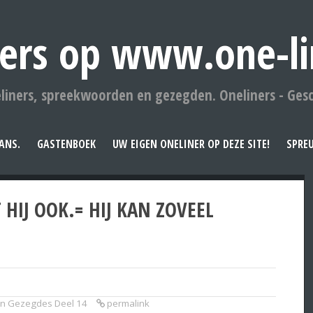
ers op www.one-li
liners, spreekwoorden en gezegden. Oneliners - Ges
ANS.
GASTENBOEK
UW EIGEN ONELINER OP DEZE SITE!
SPRE
HIJ OOK.= HIJ KAN ZOVEEL
n Gezegdes Deel 14
permalink