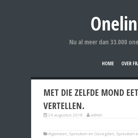
Onelin
Nu al meer dan 33.000 one
HOME
OVER FR
MET DIE ZELFDE MOND EET 
VERTELLEN.
24 augustus 2018
admin
Algemeen
,
Spreuken en Gezegden
,
Spreuken e