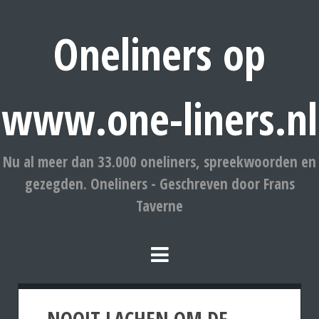
Oneliners op
www.one-liners.nl
Nu al meer dan 33.000 oneliners, spreekwoorden en
gezegden. Oneliners - Geschreven door Frans
Taverne
NOOIT LACHEN OM DE