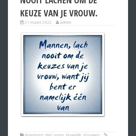
KEUZE VAN JE VROUW.
21 maart 2022
admin
Algemeen
,
Het Leven
,
Huwelijk
,
Vrouwen