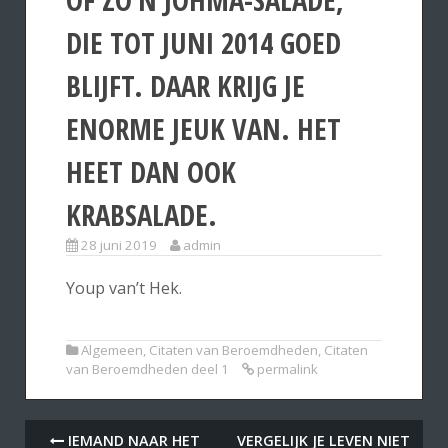
DIE TOT JUNI 2014 GOED
BLIJFT. DAAR KRIJG JE
ENORME JEUK VAN. HET
HEET DAN OOK
KRABSALADE.
28 juni 2019
admin
Youp van’t Hek.
Algemeen
,
Citaten van Beroemdheden
,
Citaten
van Beroemdheden deel 1
permalink
IEMAND NAAR HET
VERGELIJK JE LEVEN NIET