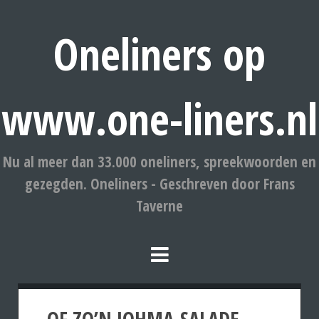
Oneliners op
www.one-liners.nl
Nu al meer dan 33.000 oneliners, spreekwoorden en
gezegden. Oneliners - Geschreven door Frans
Taverne
OF ZO’N JOHMA-SALADE,