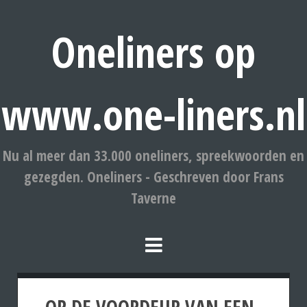
Oneliners op
www.one-liners.nl
Nu al meer dan 33.000 oneliners, spreekwoorden en
gezegden. Oneliners - Geschreven door Frans
Taverne
OP DE VOORDEUR VAN EEN