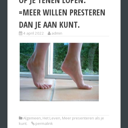
=MEER WILLEN PRESTEREN
DAN JE AAN KUNT.
4 april 2022
admin
Algemeen
,
Het Leven
,
Meer presenteren als je
kunt.
permalink