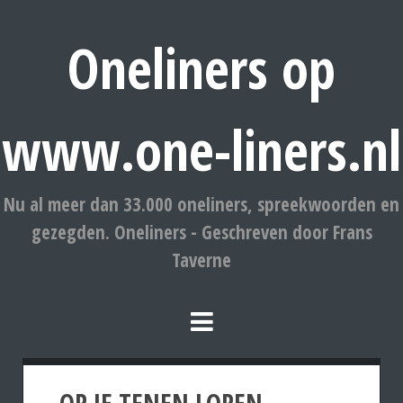
Oneliners op
www.one-liners.nl
Nu al meer dan 33.000 oneliners, spreekwoorden en
gezegden. Oneliners - Geschreven door Frans
Taverne
OP JE TENEN LOPEN.