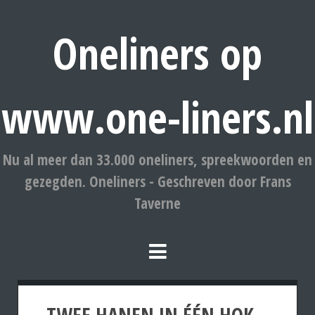
Oneliners op
www.one-liners.nl
Nu al meer dan 33.000 oneliners, spreekwoorden en
gezegden. Oneliners - Geschreven door Frans
Taverne
TWEE HANEN IN ÉÉN HOK