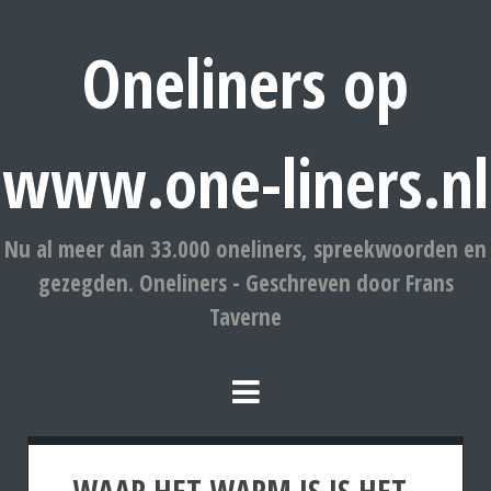
Oneliners op
www.one-liners.nl
Nu al meer dan 33.000 oneliners, spreekwoorden en
gezegden. Oneliners - Geschreven door Frans
Taverne
WAAR HET WARM IS IS HET