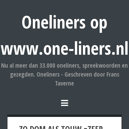
Oneliners op
www.one-liners.nl
Nu al meer dan 33.000 oneliners, spreekwoorden en
gezegden. Oneliners - Geschreven door Frans
Taverne
ZO DOM ALS TOUW.=ZEER