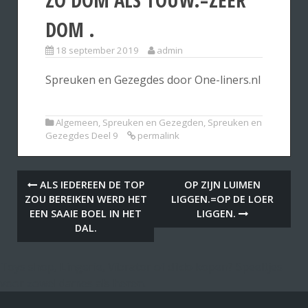
DOM .
18 september 2019
admin
Spreuken en Gezegdes door One-liners.nl
Algemeen
,
Spreuken en Gezegden
,
Spreuken en
Gezegdes Deel 9
permalink
ALS IEDEREEN DE TOP
OP ZIJN LUIMEN
ZOU BEREIKEN WERD HET
LIGGEN.=OP DE LOER
EEN SAAIE BOEL IN HET
LIGGEN.
DAL.
Toys shop, Lingerie, Vibrator of dildo kopen? Speeltjes
voor zowel dames als heren.