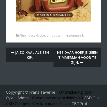
Algemeen
,
Het Leven
,
Lachen
permalink
JA ZO KAAL ALS EEN
NEE DAAR HOEF JE GEEN
KIP.
TIMMERMAN VOOR TE
ZIJN.
Toys shop, Lingerie, Vibrator of dildo kopen? Speeltjes
voor zowel dames als heren.
Copyright © Frans Taverne
|
Ontwikkeling: door
Cyle
. -
Admin
- Geniet van de voordelen van
CBD Olie
.
CBD Olie bestellen kan makkelijk via
CBDProf
.