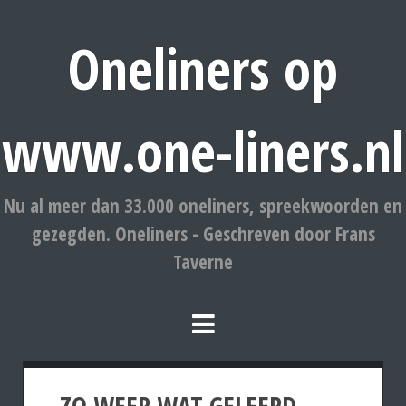
Oneliners op
www.one-liners.nl
Nu al meer dan 33.000 oneliners, spreekwoorden en
gezegden. Oneliners - Geschreven door Frans
Taverne
ZO WEER WAT GELEERD.